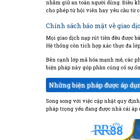
nhằm giữ an toàn người dùng. Điều kh
cho phép từ hội viên hay yêu cầu từ c
Chính sách bảo mật về giao dị
Mọi giao dịch nạp rút tiền đều được b
Hệ thống còn tích hợp xác thực đa lớp 
Bên cạnh lớp mã hóa mạnh mẽ, các ph
biện pháp này góp phần củng cố sự ổn 
Những biện pháp được áp dụng
Song song với việc cập nhật quy định,
pháp trọng yếu đang được nhà cái áp