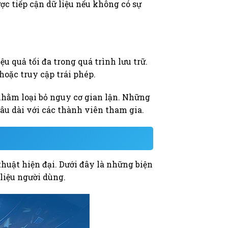
c tiếp cận dữ liệu nếu không có sự
u quả tối đa trong quá trình lưu trữ.
 hoặc truy cập trái phép.
nhằm loại bỏ nguy cơ gian lận. Những
âu dài với các thành viên tham gia.
thuật hiện đại. Dưới đây là những biện
liệu người dùng.