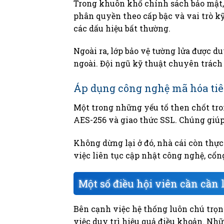
Trong khuôn khổ chính sách bảo mật, 
phân quyền theo cấp bậc và vai trò kỹ
các dấu hiệu bất thường.
Ngoài ra, lớp bảo vệ tường lửa được d
ngoài. Đội ngũ kỹ thuật chuyên trách
Áp dụng công nghệ mã hóa tiê
Một trong những yếu tố then chốt tro
AES-256 và giao thức SSL. Chúng giúp 
Không dừng lại ở đó, nhà cái còn thự
việc liên tục cập nhật công nghệ, cổn
Một số điều hội viên cần cần
Bên cạnh việc hệ thống luôn chú trọng
việc duy trì hiệu quả điều khoản. Nh