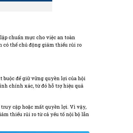
t lập chuẩn mực cho việc an toàn
n có thể chủ động giảm thiểu rủi ro
t buộc để giữ vững quyền lợi của hội
nh chính xác, từ đó hỗ trợ hiệu quả
 truy cập hoặc mất quyền lợi. Vì vậy,
m thiểu rủi ro từ cả yếu tố nội bộ lẫn