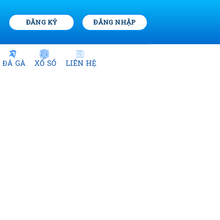
ĐĂNG KÝ
ĐĂNG NHẬP
ĐÁ GÀ
XỔ SỐ
LIÊN HỆ