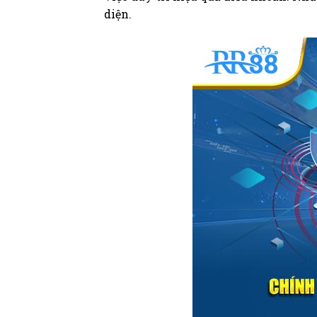
diện.